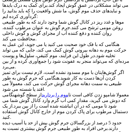
می تواند مشکلاتی در عمق گوش ایجاد کند.برای کمک به درک بایدها
و نبایدهای حذف موم گوش، ما شش واقعیت را که باید بدانید را
گردآوری کرده ایم:
موها و غدد ریز در کانال گوش شما وجود دارند که به طور طبیعی
روغن مومی ترشح می کنند.جرم گوش به عنوان مرطوب کننده،
روان کننده و دفع کننده آب از مجرای گوش و گوش داخلی
محافظت می کند.
هنگامی که با فک خود صحبت می کنید یا می جوید، این عمل به
حرکت موم به دهانه بیرونی گوش کمک می کند، جایی که می تواند
تخلیه شود.در طول این فرآیند، موم کثیفی، سلول‌ها و پوست
مرده‌ای که می‌تواند منجر به عفونت شود را جمع‌آوری کرده و از بین
می‌برد.
اگر گوش‌هایتان با موم مسدود نشده است، لازم نیست برای تمیز
کردن آن‌ها دست به کار شوید.هنگامی که جرم گوش به طور
طبیعی به سمت دهانه مجرای گوش حرکت می کند، معمولاً می
افتد یا شسته می شود.
معمولا شامپو زدن کافی است تا
موم را بردارید
از سطح گوشهنگامی
که دوش می گیرید، مقدار کمی آب گرم وارد کانال گوش شما می
شود تا مومی که در آن انباشته شده است را از بین ببرد.از یک
دستمال مرطوب برای پاک کردن موم از خارج کانال گوش استفاده
کنید.
حدود 5 درصد از بزرگسالان جرم گوش بیش از حد یا آسیب دیده
دارند.برخی افراد به طور طبیعی جرم گوش بیشتری نسبت به