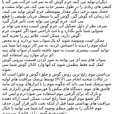
دیگران تولید می کنند.جرم گوش که به سرعت حرکت نمی کند یا
کثیفی های زیادی را در طول مسیر جذب نمی کند، می تواند سفت و
خشک شود.برخی دیگر مقدار متوسطی جرم گوش تولید می کنند،
اما زمانی که گوش گیر، گوش گیر یا سمعک جریان طبیعی را قطع
می کنند، جرم گوش می تواند تحت تأثیر قرار گیرد.
صرف نظر از دلیل تشکیل آن، جرم گوش آسیب دیده می تواند بر
شنوایی شما تأثیر بگذارد و باعث ناراحتی شود.اگر عفونت جرم
گوش دارید، ممکن است علائم زیر را تجربه کنید:
ممکن است وسوسه شوید که یک سواب پنبه بردارید و به محض
اینکه موم را دیدید یا احساس کردید، به سر کار بروید.اما شما می
توانید آسیب بیشتری نسبت به سود داشته باشید.از سواب های پنبه
ای برای موارد زیر استفاده کنید:
سواب های پنبه ای می توانند به تمیز کردن قسمت بیرونی گوش
کمک کنند.فقط مطمئن شوید که آنها وارد کانال گوش شما نمی
شوند.
برداشتن موم رایج ترین روش گوش و حلق (گوش و حلق) است که
توسط پزشک مراقبت های اولیه (PCP) در ایالات متحده انجام می
شود.پزشک شما می داند که چگونه موم را با ابزارهای ویژه ای مانند
قاشق های موم، دستگاه های مکش یا فورسپس گوش (ابزاری بلند
و نازک که برای گرفتن موم استفاده می شود) نرم و ایمن کند.
اگر تجمع موم گوش شما رایج است، ممکن است ارائه دهنده
مراقبت های بهداشتی شما قبل از اینکه تحت تاثیر قرار گیرد، حذف
موم خانگی را به طور منظم توصیه کند.شما می توانید با خیال
راحت جرم گوش را در خانه از بین ببرید: