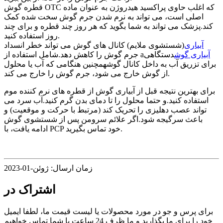
قطره گوش OTC که اغلب حاوی پراکسید هیدروژن به عنوان ماده
اصلی است، می تواند به نرم شدن جرم گوش سخت شده کمک
کند.پزشک می تواند به شما بگوید که هر روز چند قطره و برای چند
روز استفاده کنید.
آبیاری
(شستشوی ملایم) کانال های گوش می تواند خطر انسداد
آبیاری گوش
دستگاهی
جرم گوش را کاهش دهد.شامل استفاده از a
برای تزریق آب به داخل کانال گوشهمچنین هنگامی که آب یا محلول
از گوش خارج می شود، جرم گوش را خارج می کند.
برای بهترین نتیجه قبل از آبیاری گوش از قطره های نرم کننده موم
استفاده کنید.و حتما محلول را تا دمای بدن گرم کنید.آب سرد می
تواند عصب دهلیزی را تحریک کند (مرتبط با حرکت و موقعیت) و
باعث سرگیجه شود.اگر علائم سرومن پس از شستشوی گوش
ادامه یافت، با PCP خود تماس بگیرید.
زمان ارسال: ژوئن-01-2023
اشتراک در
برای پرس و جو در مورد محصولات یا لیست قیمت ما، لطفا ایمیل
خود را برای ما بگذارید و ما ظرف 24 ساعت با شما تماس خواهیم