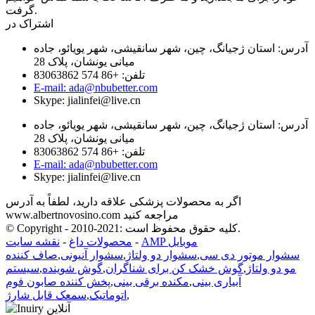
گرفت.
اشتراک در
آدرس: استان ژجیانگ، چین، شهر سانقیشی، شهر یویائو، جاده
میانی یونشان، پلاک 28
تلفن: +86 574 83063862
E-mail: ada@nbubetter.com
Skype: jialinfei@live.cn
آدرس: استان ژجیانگ، چین، شهر سانقیشی، شهر یویائو، جاده
میانی یونشان، پلاک 28
تلفن: +86 574 83063862
E-mail: ada@nbubetter.com
Skype: jialinfei@live.cn
اگر به محصولات پزشکی علاقه دارید، لطفاً به آدرس
www.albertnovosino.com مراجعه کنید
© Copyright - 2010-2021: کلیه حقوق محفوظ است.
AMP موبایل
-
محصولات داغ
-
نقشه سایت
سشوار موتور دی سی
,
سشوار دو ولتاژ
,
سشوار آنیونی
,
صاف کننده
مو دو ولتاژ
,
گوش خشک کن برای شناگران
,
گوش شوینده
,
سیستم
آبیاری بینی
,
مکنده برقی بینی
,
پخش کننده صابون فوم
,
اتوماتیک
,
سمعک قابل شارژ