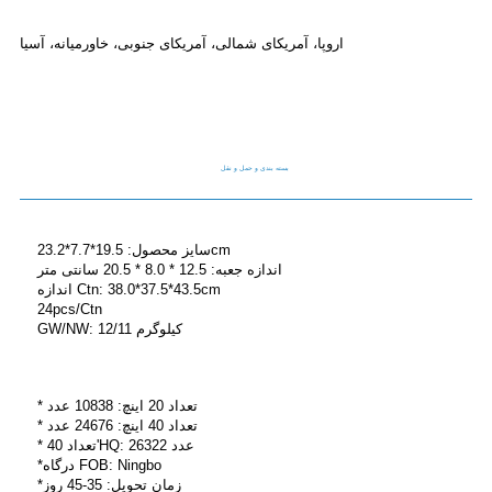
اروپا، آمریکای شمالی، آمریکای جنوبی، خاورمیانه، آسیا
بسته بندی و حمل و نقل
سایز محصول: 19.5*7.7*23.2cm
اندازه جعبه: 12.5 * 8.0 * 20.5 سانتی متر
اندازه Ctn: 38.0*37.5*43.5cm
24pcs/Ctn
GW/NW: 12/11 کیلوگرم
* تعداد 20 اینچ: 10838 عدد
* تعداد 40 اینچ: 24676 عدد
* تعداد 40'HQ: 26322 عدد
*درگاه FOB: Ningbo
*زمان تحویل: 35-45 روز