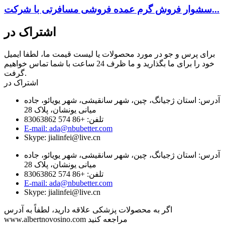
سشوار فروش گرم عمده فروشی مسافرتی با شرکت...
اشتراک در
برای پرس و جو در مورد محصولات یا لیست قیمت ما، لطفا ایمیل
خود را برای ما بگذارید و ما ظرف 24 ساعت با شما تماس خواهیم
گرفت.
اشتراک در
آدرس: استان ژجیانگ، چین، شهر سانقیشی، شهر یویائو، جاده
میانی یونشان، پلاک 28
تلفن: +86 574 83063862
E-mail: ada@nbubetter.com
Skype: jialinfei@live.cn
آدرس: استان ژجیانگ، چین، شهر سانقیشی، شهر یویائو، جاده
میانی یونشان، پلاک 28
تلفن: +86 574 83063862
E-mail: ada@nbubetter.com
Skype: jialinfei@live.cn
اگر به محصولات پزشکی علاقه دارید، لطفاً به آدرس
www.albertnovosino.com مراجعه کنید