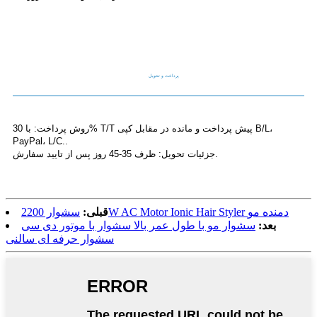
پرداخت و تحویل
روش پرداخت: با 30% T/T پیش پرداخت و مانده در مقابل کپی B/L،
PayPal، L/C..
جزئیات تحویل: ظرف 35-45 روز پس از تایید سفارش.
سشوار 2200W AC Motor Ionic Hair Styler دمنده مو
قبلی:
بعد:
سشوار مو با طول عمر بالا سشوار با موتور دی سی
سشوار حرفه ای سالنی