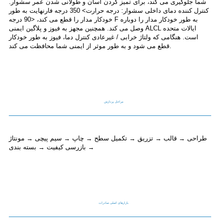
شما جلوگیری می کند، برای تمیز کردن آسان و طولانی شدن عمر سشوار.
کنترل کننده دمای داخلی سشوار: درجه حرارت> 350 درجه فارنهایت به طور
خودکار مدار را قطع می کند، <90 درجه F به طور خودکار مدار را دوباره
وصل می کند. همچنین مجهز به فیوز و پلاگین ایمنی ALCL ایالات متحده
است. هنگامی که ولتاژ خرابی / غیرعادی کنترل دما، فیوز به طور خودکار
قطع می شود و به طور موثر از ایمنی شما محافظت می کند.
مراحل پردازش
طراحی → قالب → تزریق → تکمیل سطح → چاپ → سیم پیچی → مونتاژ
→ بازرسی کیفیت → بسته بندی
بازارهای اصلی صادرات