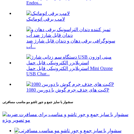
Endos...
لامپ برقی اتوماتیک
سونوگرافی برقی دهان و دندان قابل شارژ ضد
آب...
استریلایزر الکترونیکی قابل حمل Mini Ozone
USB Char...
کیت های حذف جرم گوش با دوربین 1080P
سشوار با سایز جمع و جور تاشو مو مناسب مسافرتی