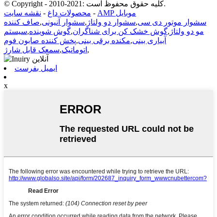
© Copyright - 2010-2021: کلیه حقوق محفوظ است.
AMP موبایل
-
محصولات داغ
-
نقشه سایت
سشوار موتور دی سی
,
سشوار دو ولتاژ
,
سشوار آنیونی
,
صاف کننده
مو دو ولتاژ
,
گوش خشک کن برای شناگران
,
گوش شوینده
,
سیستم
آبیاری بینی
,
مکنده برقی بینی
,
پخش کننده صابون فوم
,
اتوماتیک
,
سمعک قابل شارژ
ایمیل بفرست
x