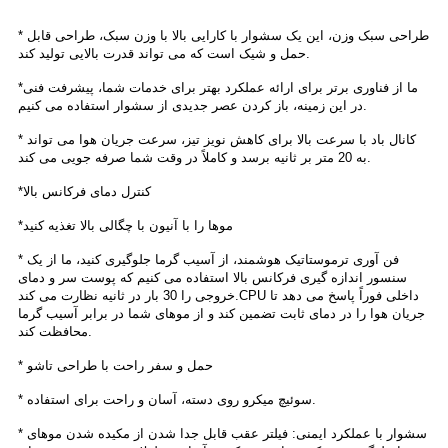
* طراحی سبک وزن، این یک سشوار با کارایی بالا با وزن سبک، طراحی قابل
حمل و شیک است که می تواند قدرت بالایی تولید کند.
*ما از فناوری برتر برای ارائه عملکرد بهتر برای خدمات شما، پیشرفت فنی
در این زمینه، باز کردن عصر جدیدی از سشوار استفاده می کنیم.
* کانال باد با سرعت بالا برای کاهش نویز تیز، سرعت جریان هوا می تواند
به 20 متر بر ثانیه برسد و کاملاً در وقت شما صرفه جویی می کند.
*کنترل دمای فرکانس بالا
*موها را با آنیون با چگالی بالا تغذیه کنید
* فن آوری ترموستاتیک هوشمند، از آسیب گرما جلوگیری کنید، ما از یک
سنسور اندازه گیری فرکانس بالا استفاده می کنیم که پوست سر و دمای
خروجی را 30 بار در ثانیه نظارت می کند.CPU داخلی فوراً پاسخ می دهد تا
جریان هوا را در دمای ثابت تضمین کند و از موهای شما در برابر آسیب گرما
محافظت کند.
* حمل و سفر راحت با طراحی تاشو
* سوئیچ میکرو روی دسته، آسان و راحت برای استفاده.
* سشوار با عملکرد ایمنی: فیلتر عقب قابل جدا شدن از مکیده شدن موهای